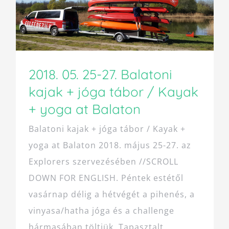
2018. 05. 25-27. Balatoni
kajak + jóga tábor / Kayak
+ yoga at Balaton
Balatoni kajak + jóga tábor / Kayak +
yoga at Balaton 2018. május 25-27. az
Explorers szervezésében //SCROLL
DOWN FOR ENGLISH. Péntek estétől
vasárnap délig a hétvégét a pihenés, a
vinyasa/hatha jóga és a challenge
hármasában töltjük. Tapasztalt