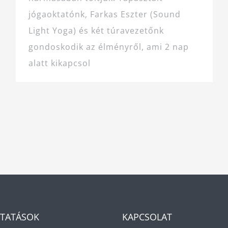
jógaoktatónk, Farkas Eszter (Sound
Light Yoga) és két túravezetőnk
gondoskodik az élményről, ami 2 nap
alatt kikapcsol
LTATÁSOK
KAPCSOLAT