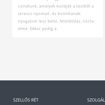
csinálunk, amelyek kioldják a testből a
stressz nyomait, és kisimítanak:
nyugalom lesz belül, feloldódás, tiszta
elme. Ekkor pedig a
SZELLŐS RÉT
SZOLGÁ