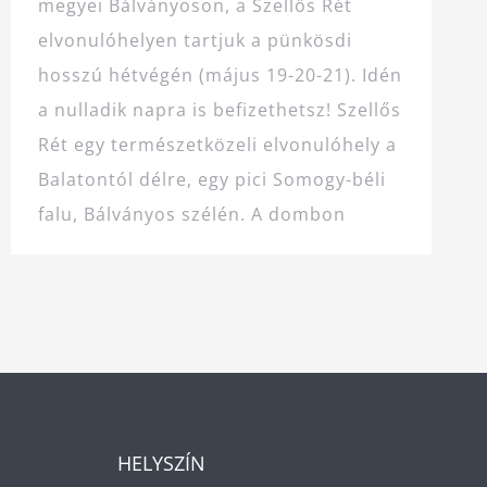
megyei Bálványoson, a Szellős Rét
elvonulóhelyen tartjuk a pünkösdi
hosszú hétvégén (május 19-20-21). Idén
a nulladik napra is befizethetsz! Szellős
Rét egy természetközeli elvonulóhely a
Balatontól délre, egy pici Somogy-béli
falu, Bálványos szélén. A dombon
HELYSZÍN