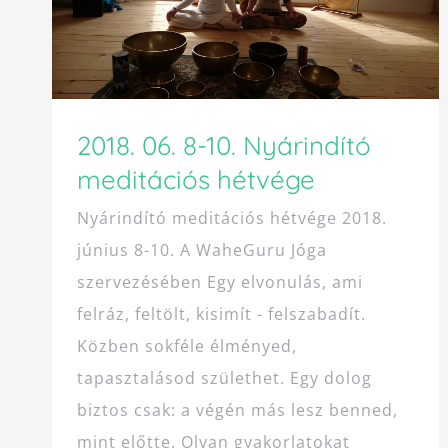
2018. 06. 8-10. Nyárindító
meditációs hétvége
Nyárindító meditációs hétvége 2018.
június 8-10. A WaheGuru Jóga
szervezésében Egy elvonulás, ami
felráz, feltölt, kisimít - felszabadít.
Közben sokféle élményed,
tapasztalásod születhet. Egy dolog
biztos csak: a végén más lesz benned,
mint előtte. Olyan gyakorlatokat