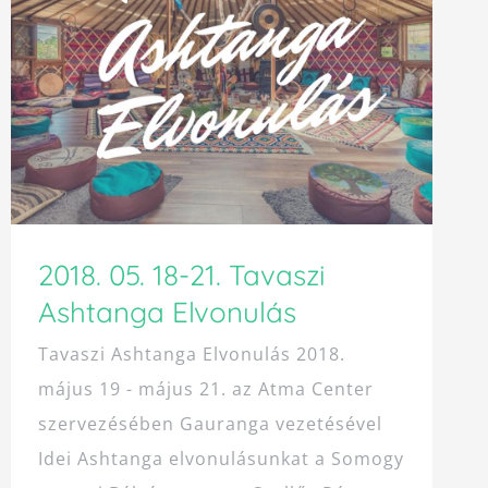
2018. 05. 18-21. Tavaszi
Ashtanga Elvonulás
Tavaszi Ashtanga Elvonulás 2018.
május 19 - május 21. az Atma Center
szervezésében Gauranga vezetésével
Idei Ashtanga elvonulásunkat a Somogy