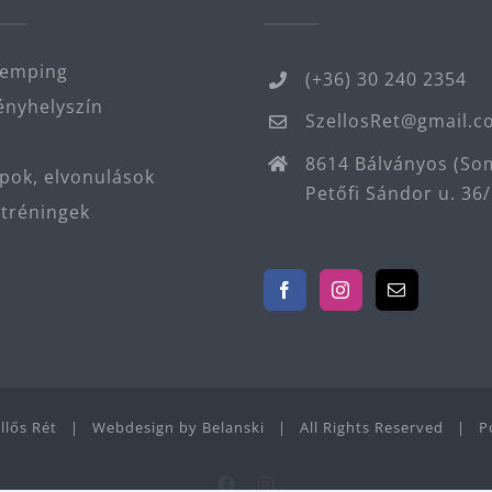
kemping
(+36) 30 240 2354
nyhelyszín
SzellosRet@gmail.
8614 Bálványos (So
ok, elvonulások
Petőfi Sándor u. 36/
tréningek
ellős Rét | Webdesign by
Belanski
| All Rights Reserved | P
Facebook
Instagram