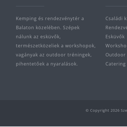
Kemping és rendezvénytér a
Családi 
Balaton közelében. Szépek
Rendezvé
nálunk az esküvők,
Esküvők
természetközeliek a workshopok,
Workshop
vagányak az outdoor tréningek,
Outdoor 
pihentetőek a nyaralások.
Catering
© Copyright
2026 Sz