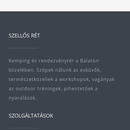
SZELLŐS RÉT
Kemping és rendezvénytér a Balaton
közelében. Szépek nálunk az esküvők,
természetközeliek a workshopok, vagányak
az outdoor tréningek, pihentetőek a
nyaralások.
SZOLGÁLTATÁSOK